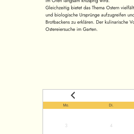
im Ofen langsam knusprig wird.
Gleichzeitig bietet das Thema Ostern vielfält
und biologische Ursprünge aufzugreifen un
Brotbackens zu erklären. Der kulinarische V
Ostereiersuche im Garten.
Mo.
Di.
3
4