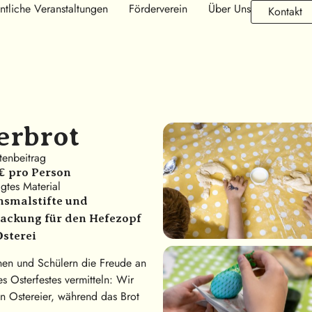
ntliche Veranstaltungen
Förderverein
Über Uns
Kontakt
erbrot
tenbeitrag
 € pro Person
gtes Material
smalstifte und
ackung für den Hefezopf
Osterei
nen und Schülern die Freude an
 Osterfestes vermitteln: Wir
n Ostereier, während das Brot