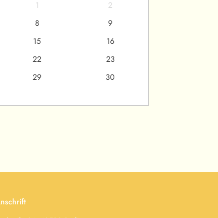
1
2
8
9
15
16
22
23
29
30
nschrift