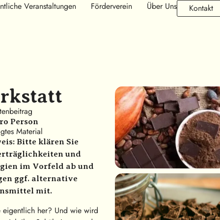
ntliche Veranstaltungen
Förderverein
Über Uns
Kontakt
rkstatt
tenbeitrag
pro Person
gtes Material
is: Bitte klären Sie
rträglichkeiten und
rgien im Vorfeld ab und
gen ggf. alternative
nsmittel mit.
 eigentlich her? Und wie wird