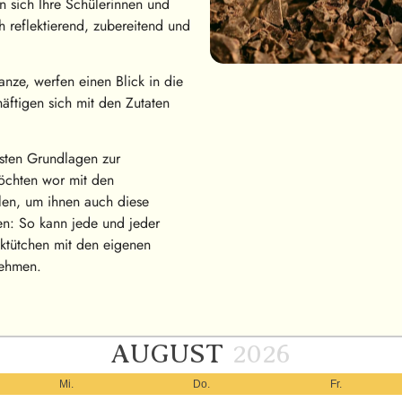
n sich Ihre Schülerinnen und
 reflektierend, zubereitend und
anze, werfen einen Blick in die
ftigen sich mit den Zutaten
igsten Grundlagen zur
möchten wor mit den
len, um ihnen auch diese
n: So kann jede und jeder
ktütchen mit den eigenen
nehmen.
AUGUST
2026
Mi.
Do.
Fr.